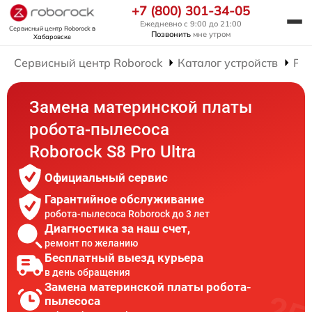
+7 (800) 301-34-05
Ежедневно с 9:00 до 21:00
Сервисный центр Roborock
в
Позвонить
мне утром
Хабаровске
Сервисный центр Roborock
Каталог устройств
Рем
Замена материнской платы
робота-пылесоса
Roborock S8 Pro Ultra
Официальный сервис
Гарантийное обслуживание
робота-пылесоса Roborock до 3 лет
Диагностика за наш счет,
ремонт по желанию
Бесплатный выезд курьера
в день обращения
Замена материнской платы робота-
пылесоса