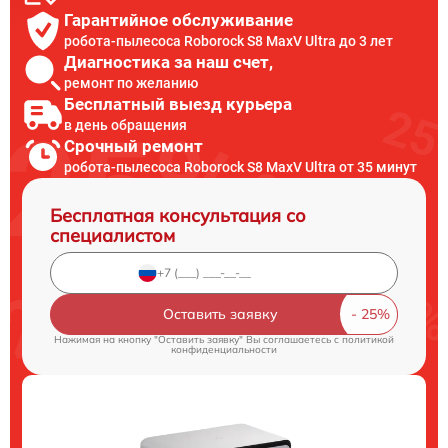
Гарантийное обслуживание
робота-пылесоса Roborock S8 MaxV Ultra до 3 лет
Диагностика за наш счет,
ремонт по желанию
Бесплатный выезд курьера
в день обращения
Срочный ремонт
робота-пылесоса Roborock S8 MaxV Ultra от 35 минут
Бесплатная консультация со
специалистом
Оставить заявку
Нажимая на кнопку "Оставить заявку" Вы соглашаетесь c
политикой
конфиденциальности