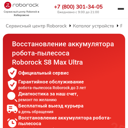
+7 (800) 301-34-05
Сервисный центр Roborock
в
Ежедневно с 9:00 до 21:00
Хабаровске
Сервисный центр Roborock
Каталог устройств
Рем
Восстановление аккумулятора
робота-пылесоса
Roborock S8 Max Ultra
Официальный сервис
Гарантийное обслуживание
робота-пылесоса Roborock до 3 лет
Диагностика за наш счет,
ремонт по желанию
Бесплатный выезд курьера
в день обращения
Восстановление аккумулятора робота-
пылесоса