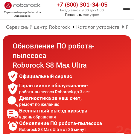
+7 (800) 301-34-05
Ежедневно с 9:00 до 21:00
Сервисный центр Roborock
в
Позвонить
мне утром
Хабаровске
Сервисный центр Roborock
Каталог устройств
Рем
Обновление ПО робота-
пылесоса
Roborock S8 Max Ultra
Официальный сервис
Гарантийное обслуживание
робота-пылесоса Roborock до 3 лет
Диагностика за наш счет,
ремонт по желанию
Бесплатный выезд курьера
в день обращения
Обновление ПО робота-пылесоса
Roborock S8 Max Ultra от 35 минут