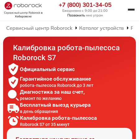
+7 (800) 301-34-05
Ежедневно с 9:00 до 21:00
Сервисный центр Roborock
в
Позвонить
мне утром
Хабаровске
Сервисный центр Roborock
Каталог устройств
Рем
Калибровка робота-пылесоса
Roborock S7
Официальный сервис
Гарантийное обслуживание
робота-пылесоса Roborock до 3 лет
Диагностика за наш счет,
ремонт по желанию
Бесплатный выезд курьера
в день обращения
Калибровка робота-пылесоса
Roborock S7 от 35 минут