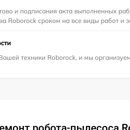
готово и подписания акта выполненных р
ва Roborock сроком на все виды работ и з
сти
ашей техники Roborock, и мы организуем
емонт робота-пылесоса R