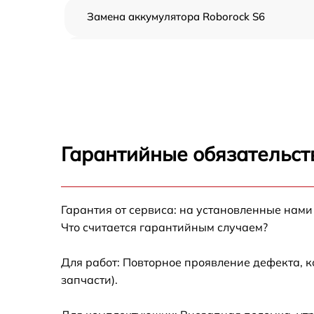
Замена аккумулятора Roborock S6
Ремонт цепи питания Roborock S6
Прошивка Roborock S6
Замена материнской платы Roborock S6
Гарантийные обязательст
Профилактическая чистка Roborock S6
Гарантия от сервиса: на установленные нами
Ремонт материнской платы Roborock S6
Что считается гарантийным случаем?
Комплексная чистка Roborock S6
Для работ: Повторное проявление дефекта, 
запчасти).
Восстановление аккумулятора Roborock S6