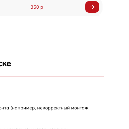
350 р
600 р
1800 р
500 р
ске
650 р
900 р
1600 р
монта (например, некорректный монтаж
650 р