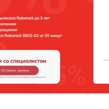
ылесоса Roborock до 3 лет
 желанию
бращения
са
Roborock S502-02 от 35 минут
я со специалистом
Оставить заявку
есь c
политикой конфиденциальности