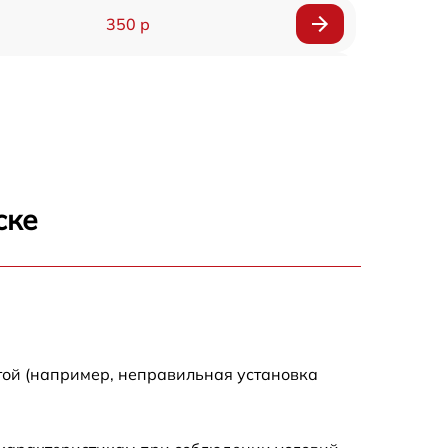
350 р
600 р
1800 р
500 р
ске
650 р
900 р
1600 р
той (например, неправильная установка
650 р