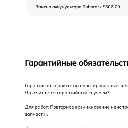
Замена аккумулятора Roborock S502-00
Ремонт цепи питания Roborock S502-00
Прошивка Roborock S502-00
Замена материнской платы Roborock S502-
00
Гарантийные обязательст
Профилактическая чистка Roborock S502-0
Ремонт материнской платы Roborock S502-
Гарантия от сервиса: на смонтированные ко
00
Что считается гарантийным случаем?
Комплексная чистка Roborock S502-00
Для работ: Повторное возникновение неиспр
запчасти).
Восстановление аккумулятора Roborock
S502-00