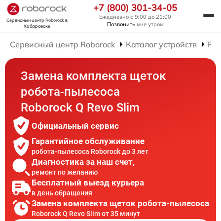
+7 (800) 301-34-05
Ежедневно с 9:00 до 21:00
Сервисный центр Roborock
в
Позвонить
мне утром
Хабаровске
Сервисный центр Roborock
Каталог устройств
Рем
Замена комплекта щеток
робота-пылесоса
Roborock Q Revo Slim
Официальный сервис
Гарантийное обслуживание
робота-пылесоса Roborock до 3 лет
Диагностика за наш счет,
ремонт по желанию
Бесплатный выезд курьера
в день обращения
Замена комплекта щеток робота-пылесоса
Roborock Q Revo Slim от 35 минут