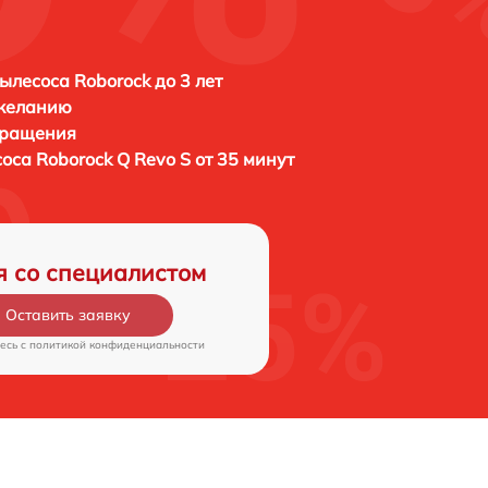
ылесоса Roborock до 3 лет
 желанию
бращения
соса
Roborock Q Revo S от 35 минут
я со специалистом
Оставить заявку
есь c
политикой конфиденциальности