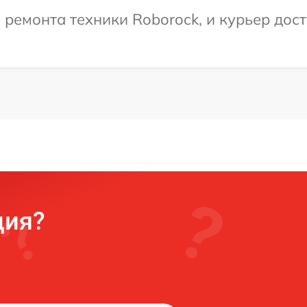
емонта техники Roborock, и курьер доста
ция?