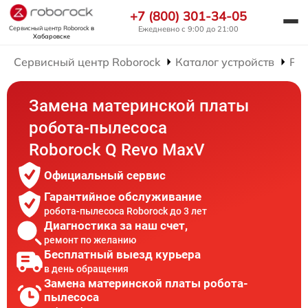
+7 (800) 301-34-05
Сервисный центр Roborock
в
Ежедневно с 9:00 до 21:00
Хабаровске
Сервисный центр Roborock
Каталог устройств
Рем
Замена материнской платы
робота-пылесоса
Roborock Q Revo MaxV
Официальный сервис
Гарантийное обслуживание
робота-пылесоса Roborock до 3 лет
Диагностика за наш счет,
ремонт по желанию
Бесплатный выезд курьера
в день обращения
Замена материнской платы робота-
пылесоса