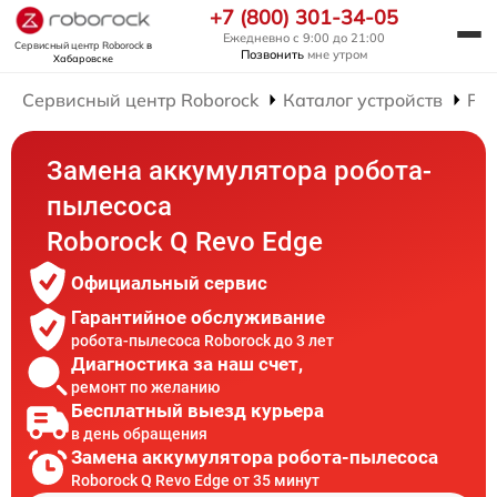
+7 (800) 301-34-05
Ежедневно с 9:00 до 21:00
Сервисный центр Roborock
в
Позвонить
мне утром
Хабаровске
Сервисный центр Roborock
Каталог устройств
Рем
Замена аккумулятора робота-
пылесоса
Roborock Q Revo Edge
Официальный сервис
Гарантийное обслуживание
робота-пылесоса Roborock до 3 лет
Диагностика за наш счет,
ремонт по желанию
Бесплатный выезд курьера
в день обращения
Замена аккумулятора робота-пылесоса
Roborock Q Revo Edge от 35 минут