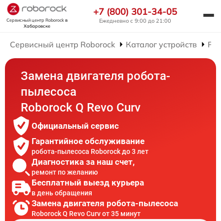
+7 (800) 301-34-05
Сервисный центр Roborock
в
Ежедневно с 9:00 до 21:00
Хабаровске
Сервисный центр Roborock
Каталог устройств
Рем
Замена двигателя робота-
пылесоса
Roborock Q Revo Curv
Официальный сервис
Гарантийное обслуживание
робота-пылесоса Roborock до 3 лет
Диагностика за наш счет,
ремонт по желанию
Бесплатный выезд курьера
в день обращения
Замена двигателя робота-пылесоса
Roborock Q Revo Curv от 35 минут