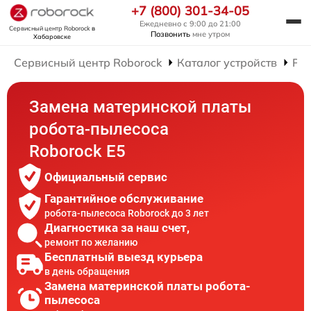
+7 (800) 301-34-05
Ежедневно с 9:00 до 21:00
Сервисный центр Roborock
в
Позвонить
мне утром
Хабаровске
Сервисный центр Roborock
Каталог устройств
Рем
Замена материнской платы
робота-пылесоса
Roborock E5
Официальный сервис
Гарантийное обслуживание
робота-пылесоса Roborock до 3 лет
Диагностика за наш счет,
ремонт по желанию
Бесплатный выезд курьера
в день обращения
Замена материнской платы робота-
пылесоса