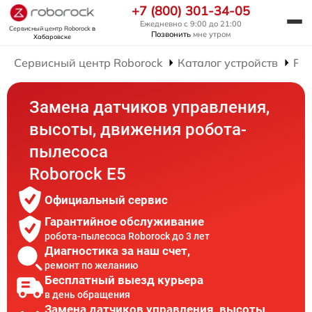
+7 (800) 301-34-05
Ежедневно с 9:00 до 21:00
Сервисный центр Roborock
в
Позвонить
мне утром
Хабаровске
Сервисный центр Roborock
Каталог устройств
Рем
Замена датчиков управления,
высоты, движения робота-
пылесоса
Roborock E5
Официальный сервис
Гарантийное обслуживание
робота-пылесоса Roborock до 3 лет
Диагностика за наш счет,
ремонт по желанию
Бесплатный выезд курьера
в день обращения
Замена датчиков управления, высоты,