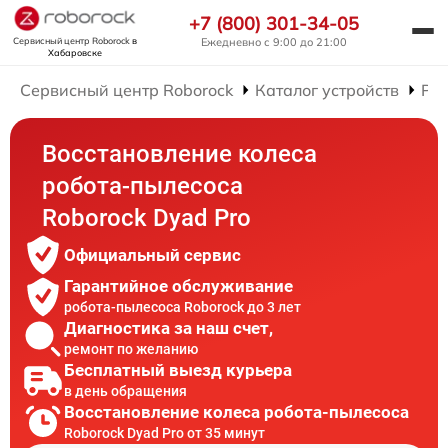
+7 (800) 301-34-05
Сервисный центр Roborock
в
Ежедневно с 9:00 до 21:00
Хабаровске
Сервисный центр Roborock
Каталог устройств
Рем
Восстановление колеса
робота-пылесоса
Roborock Dyad Pro
Официальный сервис
Гарантийное обслуживание
робота-пылесоса Roborock до 3 лет
Диагностика за наш счет,
ремонт по желанию
Бесплатный выезд курьера
в день обращения
Восстановление колеса робота-пылесоса
Roborock Dyad Pro от 35 минут