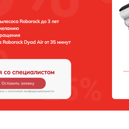
ылесоса Roborock до 3 лет
 желанию
бращения
а
Roborock Dyad Air от 35 минут
я со специалистом
Оставить заявку
есь c
политикой конфиденциальности